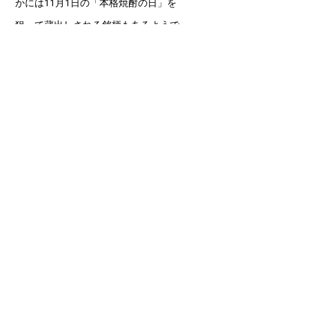
かには11月1日の「本格焼酎の日」を
狙って蔵出しされる銘柄もあるようで
す。
原料のサツマイモが収穫されるのは8
月。それから仕込み、蒸溜を経て、瓶
詰めされるのが、この時期というわけ
です。
参考文献
https://tanoshiiosake.jp/5939
鹿児島は酒蔵が各地に点在し、個性豊
かなイモ焼酎・黒糖焼酎がございま
す。