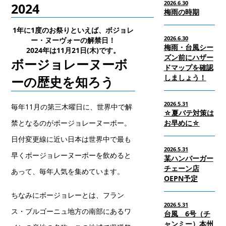
2026.6.30
2024
梅雨の時期
1年に1度のお祭りといえば、
ボジョレ
2026.6.30
ー・ヌーヴォー
の解禁日！
梅雨・台風シー
2024年は11月21日(木)です。
ズン前にハザー
ボージョレーヌーボ
ドマップを確認
しましょう！
ーの歴史を知ろう
2026.5.31
毎年11月の第三木曜日に、世界中で解
☆夏バテ対策は
禁となるのがボージョレーヌーボー。
お早めに☆
日付変更線に近い日本は世界中で最も
2026.5.31
早くボージョレーヌーボーを飲めると
某ハンバーガー
チェーン店
あって、毎年人気を集めています。
OEPN予定
ちなみにボージョレーとは、フラン
2026.5.31
ス・ブルゴーニュ地方の南部にあるワ
台風 6号（チ
ャンミー）本州