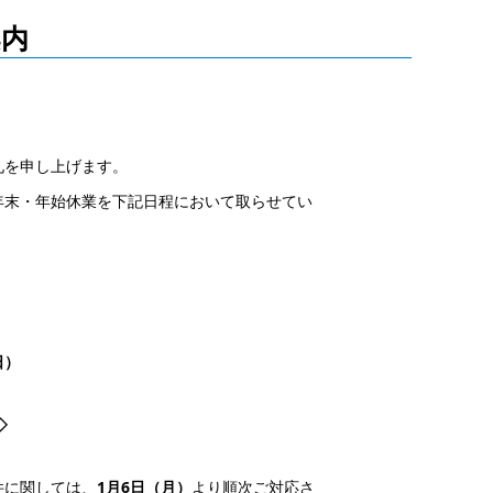
案内
礼を申し上げます。
年末・年始休業を下記日程において取らせてい
日）
◇
件に関しては、
1
月6日（月）
より順次ご対応さ